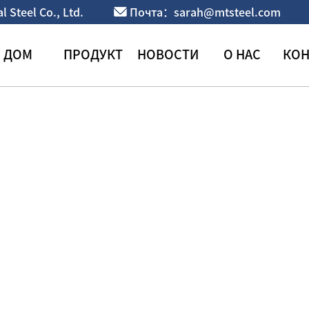
Steel Co., Ltd.
Почта：sarah@mtsteel.com
ДОМ
ПРОДУКТ
НОВОСТИ
О НАС
КОН
Н-образная сталь