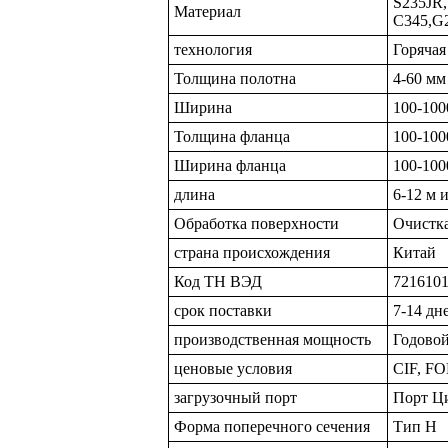
S235JR
Материал
C345,G
технология
Горячая
Толщина полотна
4-60 мм
Ширина
100-100
Толщина фланца
100-100
Ширина фланца
100-100
длина
6-12 м 
Обработка поверхности
Очистка
страна происхождения
Китай
Код ТН ВЭД
721610
срок поставки
7-14 дн
производственная мощность
Годовой
ценовые условия
CIF, F
загрузочный порт
Порт Ци
Форма поперечного сечения
Тип Н