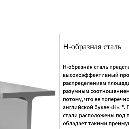
Н-образная сталь
Н-образная сталь предс
высокоэффективный про
распределением площади
разумным соотношением 
потому, что ее поперечн
английской букве «H». ".
стали расположены под п
обладает такими преиму