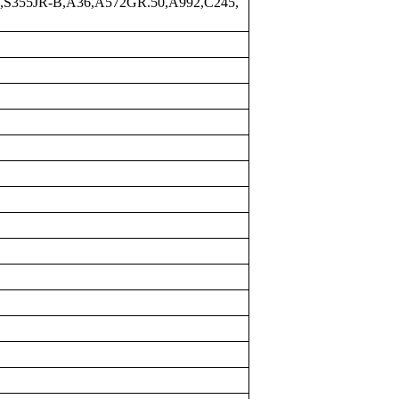
L,S355JR-B,A36,A572GR.50,A992,C245,