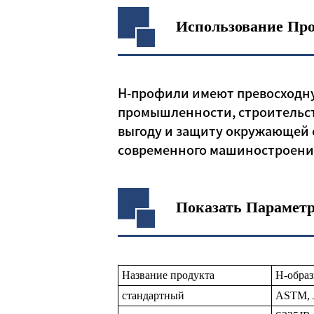
Использование Пр
Н-профили имеют превосходну
промышленности, строительст
выгоду и защиту окружающей 
современного машиностроения
Показать Парамет
Название продукта
Н-образ
стандартный
ASTM, J