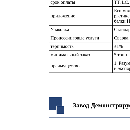
срок оплаты
TT, LC,
Его мож
приложение
ргетике
балки Н
Упаковка
Стандар
Процессинговые услуги
Сварка,
терпимость
±1%
минимальный заказ
5 тонн
1. Разу
преимущество
и экспо
Завод Демонстриру