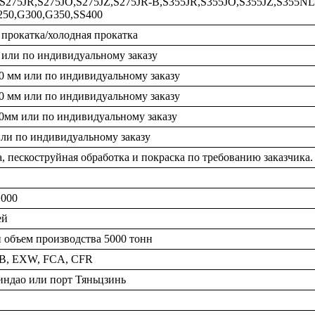
,S275JR,S275JO,S275JZ,S275JR-B,S355JR,S355JO,S355JZ,S355N
250,G300,G350,SS400
 прокатка/холодная прокатка
 или по индивидуальному заказу
0 мм или по индивидуальному заказу
0 мм или по индивидуальному заказу
0мм или по индивидуальному заказу
или по индивидуальному заказу
, пескоструйная обработка и покраска по требованию заказчика.
1000
ей
 объем производства 5000 тонн
OB, EXW, FCA, CFR
ндао или порт Тяньцзинь