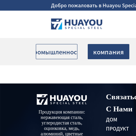
Добро пожаловать в Huayou Special 
промышленность
компания
Связать
С Нами
Продукция компании:
нержавеющая сталь,
ДОМ
углеродистая сталь,
оцинковка, медь,
ПРОДУКТ
алюминий, цветные