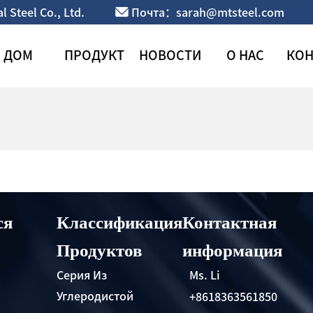
Steel Co., Ltd.
Почта：sarah@mtsteel.com
ДОМ
ПРОДУКТ
НОВОСТИ
О НАС
КОН
ся
Классификация
Контактная
Продуктов
информация
Серия Из
Ms. Li
Углеродистой
+8618363561850