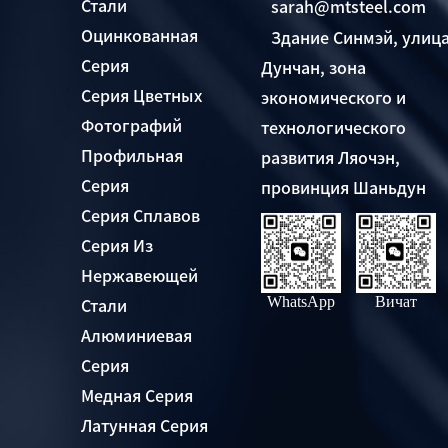
Стали
sarah@mtsteel.com
Оцинкованная
Здание Синмэй, улиц
Серия
Дунчан, зона
Серия Цветных
экономического и
Фотографий
технологического
Профильная
развития Ляочэн,
Серия
провинция Шаньдун
Серия Сплавов
Серия Из
Нержавеющей
WhatsApp
Вичат
Стали
Алюминиевая
Серия
Медная Серия
Латунная Серия