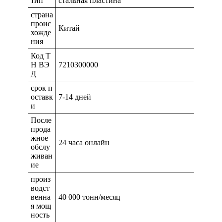
тип
стальная пластина
страна
проис
Китай
хожде
ния
Код Т
Н ВЭ
7210300000
Д
срок п
оставк
7-14 дней
и
После
прода
жное
24 часа онлайн
обслу
живан
ие
произ
водст
венна
40 000 тонн/месяц
я мощ
ность