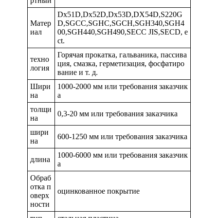
ртный
Dx51D,Dx52D,Dx53D,DX54D,S220G
Матер
D,SGCC,SGHC,SGCH,SGH340,SGH4
иал
00,SGH440,SGH490,SECC JIS,SECD, e
ct.
Горячая прокатка, гальваника, пассива
техно
ция, смазка, герметизация, фосфатиро
логия
вание и т. д.
Шири
1000-2000 мм или требования заказчик
на
а
толщи
0,3-20 мм или требования заказчика
на
шири
600-1250 мм или требования заказчика
на
1000-6000 мм или требования заказчик
длина
а
Обраб
отка п
оцинкованное покрытие
оверх
ности