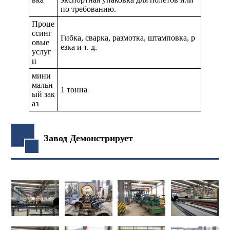
по требованию.
Проце
ссинг
Гибка, сварка, размотка, штамповка, р
овые
езка и т. д.
услуг
и
мини
мальн
1 тонна
ый зак
аз
Завод Демонстрирует