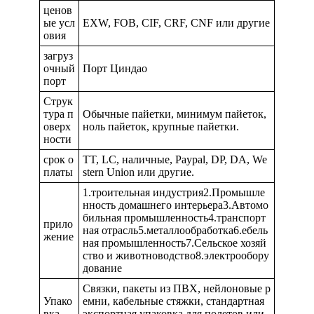
ценов
ые усл
EXW, FOB, CIF, CRF, CNF или другие
овия
загруз
очный
Порт Циндао
порт
Струк
тура п
Обычные пайетки, минимум пайеток,
оверх
ноль пайеток, крупные пайетки.
ности
срок о
TT, LC, наличные, Paypal, DP, DA, We
платы
stern Union или другие.
1.троительная индустрия2.Промышле
нность домашнего интерьера3.Автомо
бильная промышленность4.транспорт
прило
ная отрасль5.металлообработка6.ебель
жение
ная промышленность7.Сельское хозяй
ство и животноводство8.электрообору
дование
Связки, пакеты из ПВХ, нейлоновые р
Упако
емни, кабельные стяжки, стандартная
вка
экспортная упаковка для полетов или