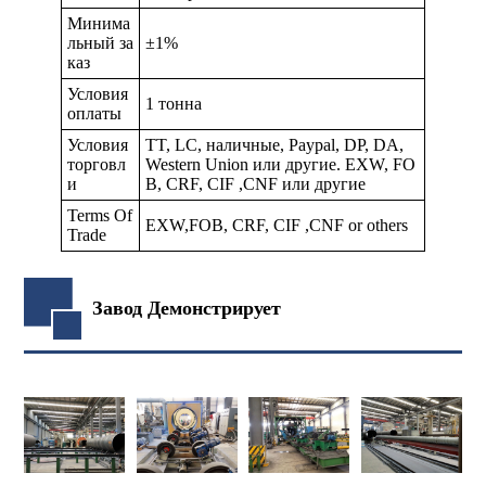
Минима
льный за
±1%
каз
Условия
1 тонна
оплаты
Условия
TT, LC, наличные, Paypal, DP, DA,
торговл
Western Union или другие. EXW, FO
и
B, CRF, CIF ,CNF или другие
Terms Of
EXW,FOB, CRF, CIF ,CNF or others
Trade
Завод Демонстрирует