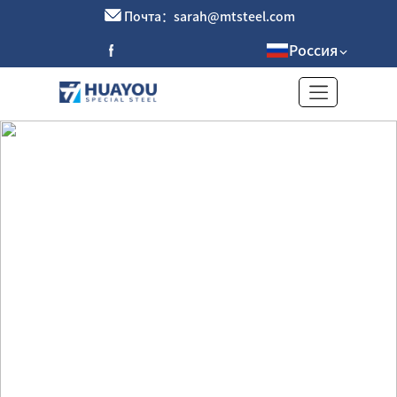
Почта：sarah@mtsteel.com
Россия
Прецизионная стальная труба из
углеродистой стали