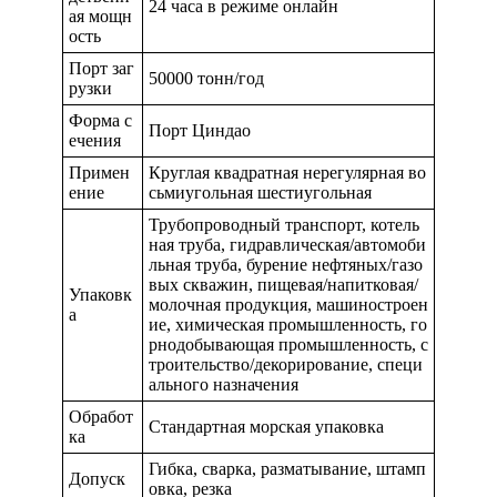
24 часа в режиме онлайн
ая мощн
ость
Порт заг
50000 тонн/год
рузки
Форма с
Порт Циндао
ечения
Примен
Круглая квадратная нерегулярная во
ение
сьмиугольная шестиугольная
Трубопроводный транспорт, котель
ная труба, гидравлическая/автомоби
льная труба, бурение нефтяных/газо
вых скважин, пищевая/напитковая/
Упаковк
молочная продукция, машиностроен
а
ие, химическая промышленность, го
рнодобывающая промышленность, с
троительство/декорирование, специ
ального назначения
Обработ
Стандартная морская упаковка
ка
Гибка, сварка, разматывание, штамп
Допуск
овка, резка