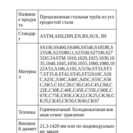
Названи
Прецизионная стальная труба из угл
е продук
еродистой стали
та
Стандар
ASTM,AISI,DIN,EN,BS,SUS, JIS
т
SS330,SS400,SS490,SS540,S185JR,S
235JR,S235JRG1,S235J0,S275J0,S27
5J2G3ASTM 1010,1020,1025,1030,10
35,1040,1045,1050,1055,1060,1080,10
22A53,A106,A192,A315b,ST33,ST3
Материа
7,ST35.8,ST42,ST45,ST52S10C,S20
л
C,S25C,S30C,S40C,S45C,S55C,S58
C,SK5,C10,C20,C30,C45,C45,C60,C
22E,C30E,C40E,C45E,C55E,C60E,C
67E,C75E,C85E,CK22,CK25,CK30,C
K35,CK45,CK50,CK60,CK67
Горячекатаный Холоднокатаная ков
Техника
аная отжиг травление
Внешни
21,3-1420 мм или по индивидуально
й диамет
му заказу