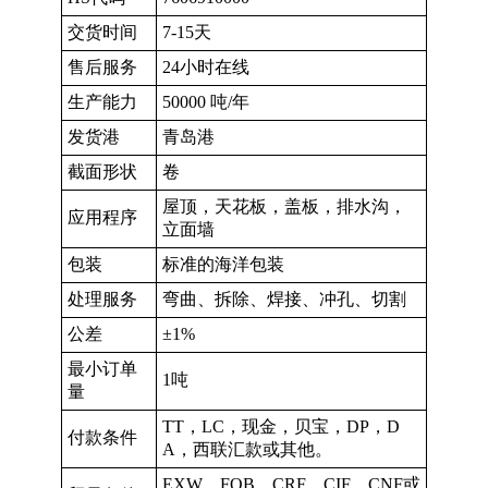
交货时间
7-15天
售后服务
24小时在线
生产能力
50000 吨/年
发货港
青岛港
截面形状
卷
屋顶，天花板，盖板，排水沟，
应用程序
立面墙
包装
标准的海洋包装
处理服务
弯曲、拆除、焊接、冲孔、切割
公差
±1%
最小订单
1吨
量
TT，LC，现金，贝宝，DP，D
付款条件
A，西联汇款或其他。
EXW、FOB、CRF、CIF、CNF或