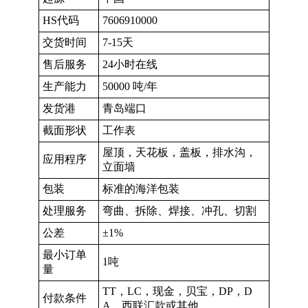
HS代码
7606910000
交货时间
7-15天
售后服务
24小时在线
生产能力
50000 吨/年
发货港
青岛端口
截面形状
工作表
屋顶，天花板，盖板，排水沟，
应用程序
立面墙
包装
标准的海洋包装
处理服务
弯曲、拆除、焊接、冲孔、切割
公差
±1%
最小订单
1吨
量
TT，LC，现金，贝宝，DP，D
付款条件
A，西联汇款或其他。