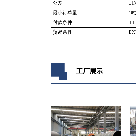
公差
±1
最小订单量
1吨
付款条件
T
贸易条件
E
工厂展示