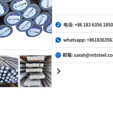
电话: +86 183 6356 185
whatsapp: +861836356
邮箱: sarah@mtsteel.c