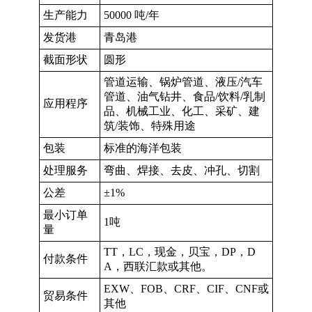
生产能力
50000 吨/年
发货港
青岛港
截面形状
圆形
管道运输、锅炉管道、液压/汽车
管道、油气钻井、食品/饮料/乳制
应用程序
品、机械工业、化工、采矿、建
筑/装饰、特殊用途
包装
标准的海洋包装
处理服务
弯曲、焊接、去皮、冲孔、切割
公差
±1%
最小订单
1吨
量
TT，LC，现金，贝宝，DP，D
付款条件
A，西联汇款或其他。
EXW、FOB、CRF、CIF、CNF或
贸易条件
其他