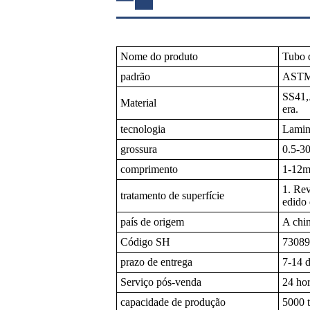
Nome do produto
Tubo 
padrão
ASTM,
SS41,
Material
era.
tecnologia
Lamin
grossura
0.5-3
comprimento
1-12m
1. Rev
tratamento de superfície
edido 
país de origem
A chi
Código SH
73089
prazo de entrega
7-14 d
Serviço pós-venda
24 hor
capacidade de produção
5000 t