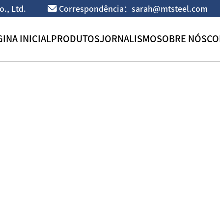
., Ltd.
Correspondência：sarah@mtsteel.com
INA INICIAL
PRODUTOS
JORNALISMO
SOBRE NÓS
CO
Tubo quadrado