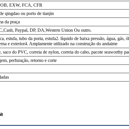
 FOB, EXW, FCA, CFR
de qingdao ou porto de tianjin
ma da praça
C,Cash, Paypal, DP, DA,Western Union Ou outro.
ca, estufa, tubo da porta, estufa2. líquido de baixa pressão, água, gás, ó
terna e exterior4. Amplamente utilizado na construção do andaime
, saco do PVC, correia de nylon, correia do cabo, pacote seaworthy p
em, perfuração, retorno e corte
ladas
a