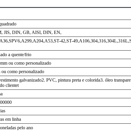
quadrado
 JIS, DIN, GB, AISI, DIN, EN,
A36,SPV6,A299,A204,A53,ST-42,ST-49,A106,304,316,304L,316L
ado a quente/frio
0mm ou como personalizado
 ou como personalizado
estimento galvanizado2. PVC, pintura preta e colorida3. óleo transpar
do clientet
na
00000
ias
as em linha
oneladas pelo ano