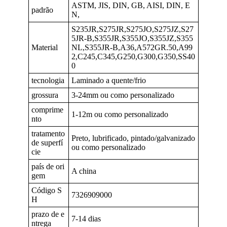
ASTM, JIS, DIN, GB, AISI, DIN, E
padrão
N,
S235JR,S275JR,S275JO,S275JZ,S27
5JR-B,S355JR,S355JO,S355JZ,S355
Material
NL,S355JR-B,A36,A572GR.50,A99
2,C245,C345,G250,G300,G350,SS40
0
tecnologia
Laminado a quente/frio
grossura
3-24mm ou como personalizado
comprime
1-12m ou como personalizado
nto
tratamento
Preto, lubrificado, pintado/galvanizado
de superfí
ou como personalizado
cie
país de ori
A china
gem
Código S
7326909000
H
prazo de e
7-14 dias
ntrega