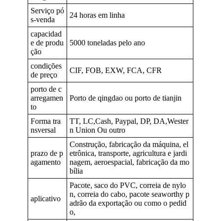
Serviço pó
24 horas em linha
s-venda
capacidad
e de produ
5000 toneladas pelo ano
ção
condições
CIF, FOB, EXW, FCA, CFR
de preço
porto de c
arregamen
Porto de qingdao ou porto de tianjin
to
Forma tra
TT, LC,Cash, Paypal, DP, DA,Wester
nsversal
n Union Ou outro
Construção, fabricação da máquina, el
prazo de p
etrônica, transporte, agricultura e jardi
agamento
nagem, aeroespacial, fabricação da mo
bília
Pacote, saco do PVC, correia de nylo
n, correia do cabo, pacote seaworthy p
aplicativo
adrão da exportação ou como o pedid
o,