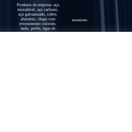
Produtos da empresa: aço
inoxidável, aço carbono,
aço galvanizado, cobre,
alumínio, chapa com
Jornalismo
revestimento colorido,
latão, perfis, ligas de
sucata
Sobre Nós
Contacto