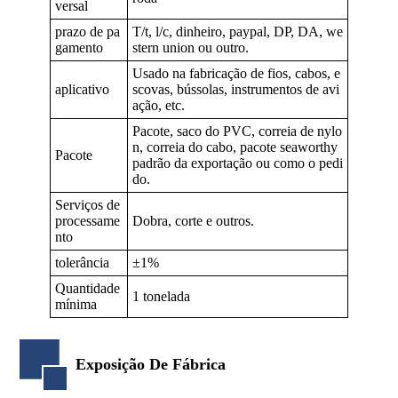
versal
prazo de pa
T/t, l/c, dinheiro, paypal, DP, DA, we
gamento
stern union ou outro.
Usado na fabricação de fios, cabos, e
aplicativo
scovas, bússolas, instrumentos de avi
ação, etc.
Pacote, saco do PVC, correia de nylo
n, correia do cabo, pacote seaworthy
Pacote
padrão da exportação ou como o pedi
do.
Serviços de
processame
Dobra, corte e outros.
nto
tolerância
±1%
Quantidade
1 tonelada
mínima
Exposição De Fábrica