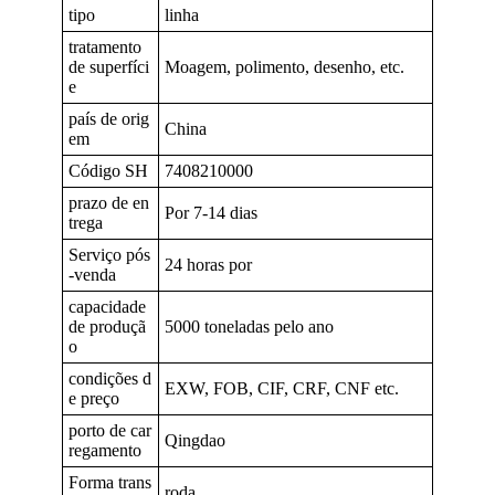
tipo
linha
tratamento
de superfíci
Moagem, polimento, desenho, etc.
e
país de orig
China
em
Código SH
7408210000
prazo de en
Por 7-14 dias
trega
Serviço pós
24 horas por
-venda
capacidade
de produçã
5000 toneladas pelo ano
o
condições d
EXW, FOB, CIF, CRF, CNF etc.
e preço
porto de car
Qingdao
regamento
Forma trans
roda