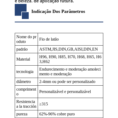
e beleza. de aplicação futura.
Indicação Dos Parâmetros
Nome do pr
Fio de latão
oduto
padrão
ASTM,JIS,DIN,GB,AISI,DIN,EN
H96, H90, H85, H70, H68, H65, H6
Material
3,H62
Endurecimento e moderação amoleci
tecnologia
mento e moderação
diâmetro
2-4mm ou pode ser personalizado
compriment
Personalizável e personalizável
o
Resistencia
≥315
a la tracción
pureza
62%-96% cobre puro