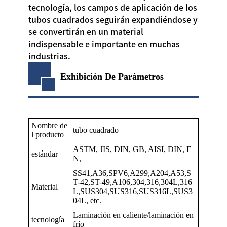
tecnología, los campos de aplicación de los
tubos cuadrados seguirán expandiéndose y
se convertirán en un material
indispensable e importante en muchas
industrias.
Exhibición De Parámetros
Nombre de
tubo cuadrado
l producto
ASTM, JIS, DIN, GB, AISI, DIN, E
estándar
N,
SS41,A36,SPV6,A299,A204,A53,S
T-42,ST-49,A106,304,316,304L,316
Material
L,SUS304,SUS316,SUS316L,SUS3
04L, etc.
Laminación en caliente/laminación en
tecnología
frío