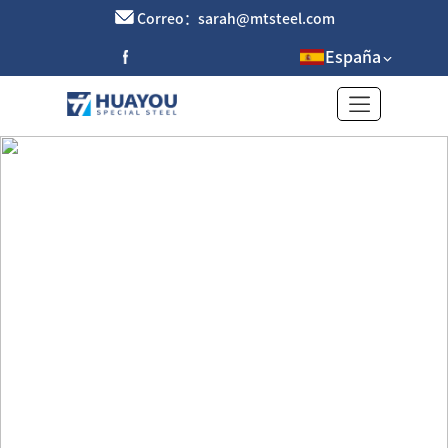
Correo：sarah@mtsteel.com
España
Tubo cuadrado