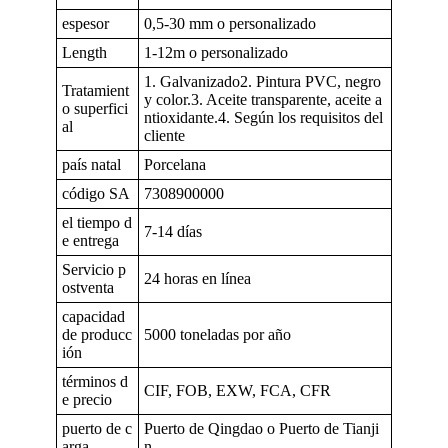
espesor
0,5-30 mm o personalizado
Length
1-12m o personalizado
1. Galvanizado2. Pintura PVC, negro
Tratamient
y color.3. Aceite transparente, aceite a
o superfici
ntioxidante.4. Según los requisitos del
al
cliente
país natal
Porcelana
código SA
7308900000
el tiempo d
7-14 días
e entrega
Servicio p
24 horas en línea
ostventa
capacidad
de producc
5000 toneladas por año
ión
términos d
CIF, FOB, EXW, FCA, CFR
e precio
puerto de c
Puerto de Qingdao o Puerto de Tianji
arga
n