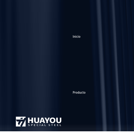
Inicio
Producto
Shandong Huayou Special