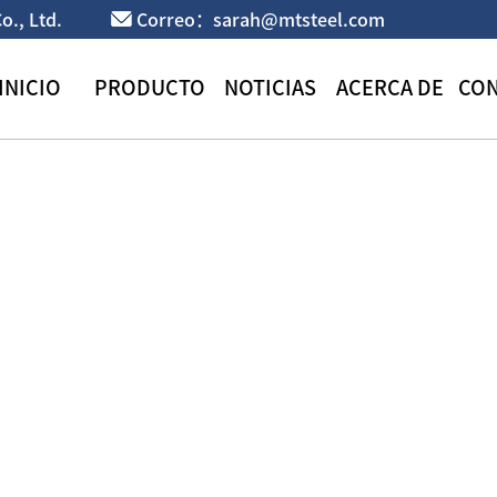
o., Ltd.
Correo：sarah@mtsteel.com
INICIO
PRODUCTO
NOTICIAS
ACERCA DE
CO
Chatarra de hierro