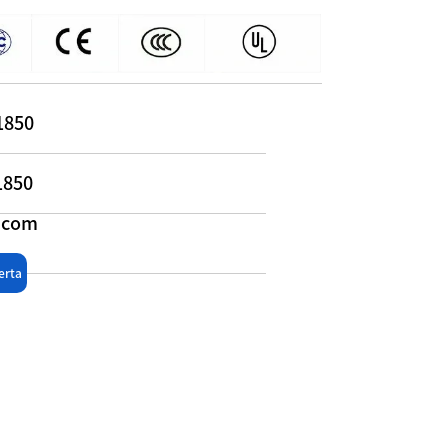
1850
1850
l.com
erta