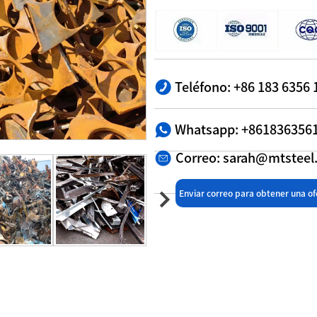
Teléfono: +86 183 6356 
Whatsapp: +861836356
Correo: sarah@mtstee
Enviar correo para obtener una of