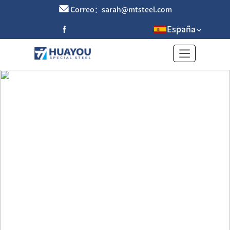
Correo：sarah@mtsteel.com
España
Barra de latón