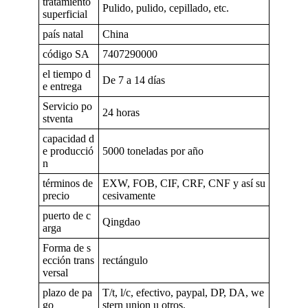
tratamiento
Pulido, pulido, cepillado, etc.
superficial
país natal
China
código SA
7407290000
el tiempo d
De 7 a 14 días
e entrega
Servicio po
24 horas
stventa
capacidad d
e producció
5000 toneladas por año
n
términos de
EXW, FOB, CIF, CRF, CNF y así su
precio
cesivamente
puerto de c
Qingdao
arga
Forma de s
ección trans
rectángulo
versal
plazo de pa
T/t, l/c, efectivo, paypal, DP, DA, we
go
stern union u otros.