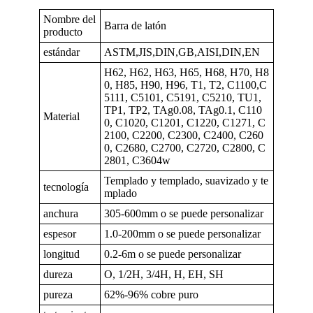
Nombre del
Barra de latón
producto
estándar
ASTM,JIS,DIN,GB,AISI,DIN,EN
H62, H62, H63, H65, H68, H70, H8
0, H85, H90, H96, T1, T2, C1100,C
5111, C5101, C5191, C5210, TU1,
TP1, TP2, TAg0.08, TAg0.1, C110
Material
0, C1020, C1201, C1220, C1271, C
2100, C2200, C2300, C2400, C260
0, C2680, C2700, C2720, C2800, C
2801, C3604w
Templado y templado, suavizado y te
tecnología
mplado
anchura
305-600mm o se puede personalizar
espesor
1.0-200mm o se puede personalizar
longitud
0.2-6m o se puede personalizar
dureza
O, 1/2H, 3/4H, H, EH, SH
pureza
62%-96% cobre puro