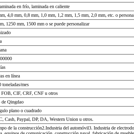
aminada en frío, laminada en caliente
mm, 4,0 mm, 0,8 mm, 1,0 mm, 1,2 mm, 1,5 mm, 2,0 mm, etc. o persona
m, 1250 mm, 1500 mm o se puede personalizar
nizado
a
lana
00000
ías
as en línea
0 toneladas/mes
FOB, CIF, CRF, CNF u otros
o de Qingdao
gulo plano o cuadrado
C, Cash, Paypal, DP, DA, Western Union u otros.
po de la construcción2.Industria del automóvil3. Industria de electrod
ra, equipos de comunicación, construcción naval, fabricación de muebles