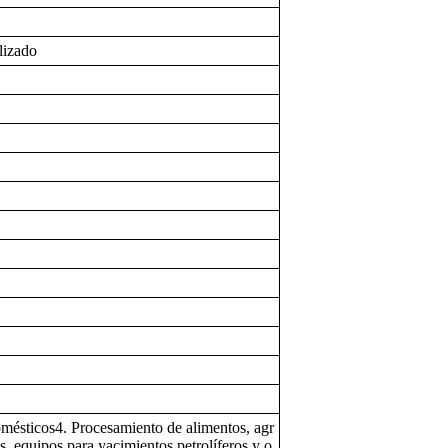
lizado
omésticos4. Procesamiento de alimentos, agr
, equipos para yacimientos petrolíferos y o