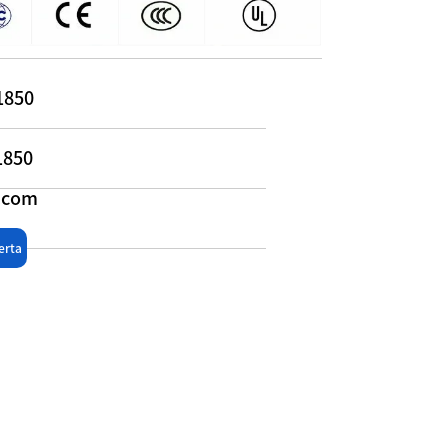
1850
1850
l.com
erta