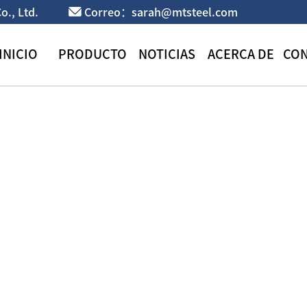
o., Ltd.
Correo：sarah@mtsteel.com
INICIO
PRODUCTO
NOTICIAS
ACERCA DE
CO
Bobina galvanizada