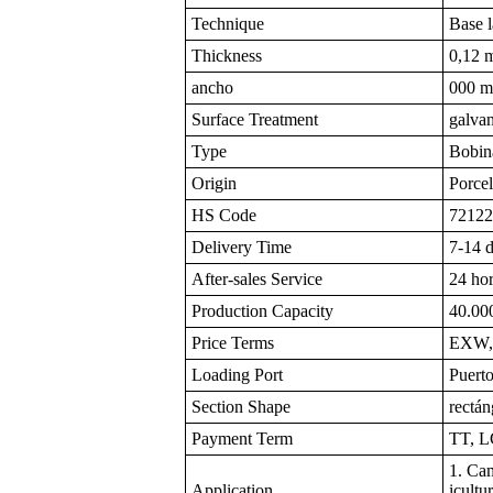
Technique
Base l
Thickness
0,12 
ancho
000 m
Surface Treatment
galva
Type
Bobin
Origin
Porce
HS Code
72122
Delivery Time
7-14 d
After-sales Service
24 hor
Production Capacity
40.00
Price Terms
EXW, 
Loading Port
Puert
Section Shape
rectán
Payment Term
TT, L
1. Cam
Application
icultu