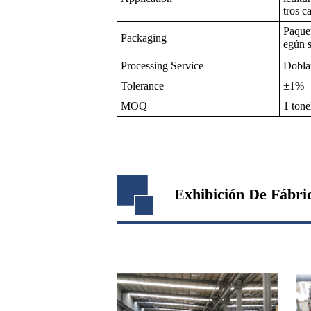
tros c
Paquet
Packaging
egún 
Processing Service
Doblar
Tolerance
±1%
MOQ
1 tone
Exhibición De Fábri