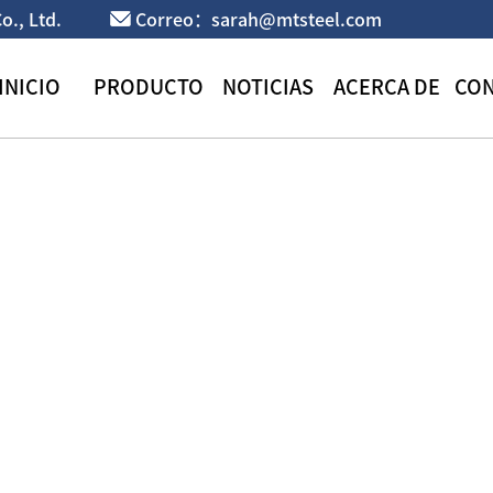
o., Ltd.
Correo：sarah@mtsteel.com
INICIO
PRODUCTO
NOTICIAS
ACERCA DE
CO
 soldado de acero inoxi