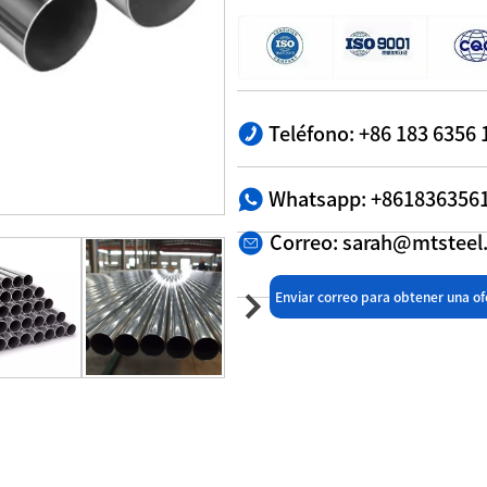
Teléfono: +86 183 6356 
Whatsapp: +861836356
Correo: sarah@mtstee
Enviar correo para obtener una of