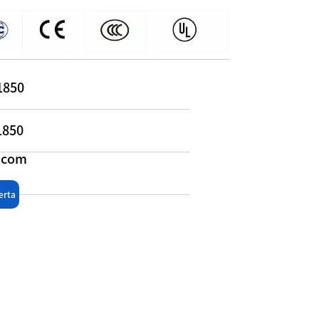
1850
1850
l.com
erta