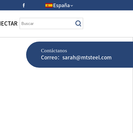
España
NECTAR
Contáctanos
Correo：sarah@mtsteel.com
dable