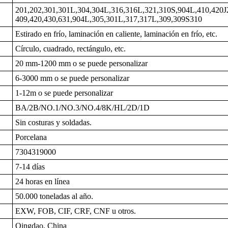
201,202,301,301L,304,304L,316,316L,321,310S,904L,410,420J
409,420,430,631,904L,305,301L,317,317L,309,309S310
Estirado en frío, laminación en caliente, laminación en frío, etc.
Círculo, cuadrado, rectángulo, etc.
20 mm-1200 mm o se puede personalizar
6-3000 mm o se puede personalizar
1-12m o se puede personalizar
BA/2B/NO.1/NO.3/NO.4/8K/HL/2D/1D
Sin costuras y soldadas.
Porcelana
7304319000
7-14 días
24 horas en línea
50.000 toneladas al año.
EXW, FOB, CIF, CRF, CNF u otros.
Qingdao, China